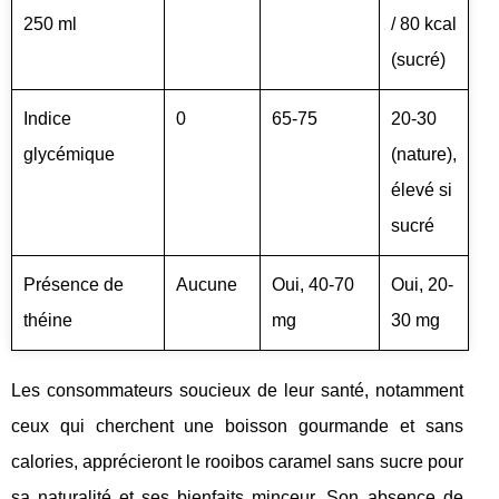
250 ml
/ 80 kcal
(sucré)
Indice
0
65-75
20-30
glycémique
(nature),
élevé si
sucré
Présence de
Aucune
Oui, 40-70
Oui, 20-
théine
mg
30 mg
Les consommateurs soucieux de leur santé, notamment
ceux qui cherchent une boisson gourmande et sans
calories, apprécieront le rooibos caramel sans sucre pour
sa naturalité et ses bienfaits minceur. Son absence de