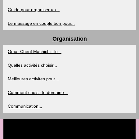
Guide pour organiser un...
Le massage en couple bon pour...
Organisation
Omar Cherif Machichi : le...
Quelles activités choisir...
Meilleures activites pour...
Comment choisir le domaine...
Communication...
© 2026
La-dragee.com
/
Cookies Policy
/
RSS
/
/
Powered by
vBulletin®
Version 5.7.0
Copyright © 2026 vBulletin Solutions, Inc. All rights reserved.