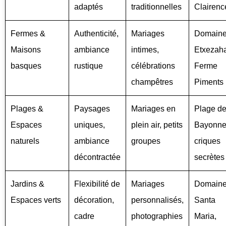
adaptés
traditionnelles
Clairenc
Fermes &
Authenticité,
Mariages
Domain
Maisons
ambiance
intimes,
Etxezaha
basques
rustique
célébrations
Ferme
champêtres
Piments
Plages &
Paysages
Mariages en
Plage d
Espaces
uniques,
plein air, petits
Bayonne
naturels
ambiance
groupes
criques
décontractée
secrètes
Jardins &
Flexibilité de
Mariages
Domain
Espaces verts
décoration,
personnalisés,
Santa
cadre
photographies
Maria,