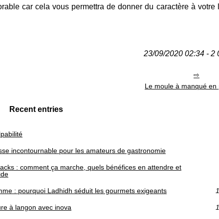
le car cela vous permettra de donner du caractère à votre lo
23/09/2020 02:34 - 2 
Le moule à manqué en p
Recent entries
pabilité
resse incontournable pour les amateurs de gastronomie
packs : comment ça marche, quels bénéfices en attendre et
ide
amme : pourquoi Ladhidh séduit les gourmets exigeants
1
re à langon avec inova
1