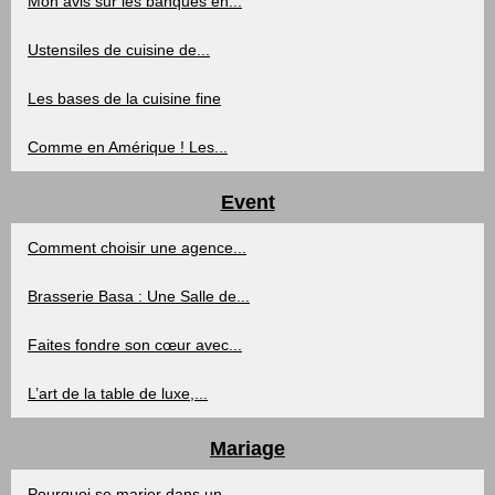
Mon avis sur les banques en...
Ustensiles de cuisine de...
Les bases de la cuisine fine
Comme en Amérique ! Les...
Event
Comment choisir une agence...
Brasserie Basa : Une Salle de...
Faites fondre son cœur avec...
L’art de la table de luxe,...
Mariage
Pourquoi se marier dans un...