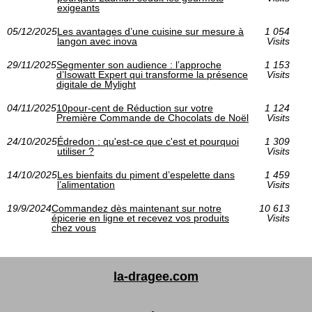
exigeants
05/12/2025
Les avantages d’une cuisine sur mesure à
1 054
langon avec inova
Visits
29/11/2025
Segmenter son audience : l’approche
1 153
d’Isowatt Expert qui transforme la présence
Visits
digitale de Mylight
04/11/2025
10pour-cent de Réduction sur votre
1 124
Première Commande de Chocolats de Noël
Visits
24/10/2025
Édredon : qu'est-ce que c'est et pourquoi
1 309
utiliser ?
Visits
14/10/2025
Les bienfaits du piment d’espelette dans
1 459
l’alimentation
Visits
19/9/2024
Commandez dès maintenant sur notre
10 613
épicerie en ligne et recevez vos produits
Visits
chez vous
la-dragee.com