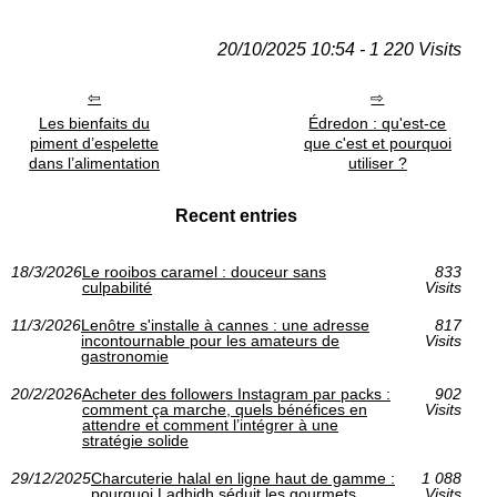
20/10/2025 10:54 - 1 220 Visits
Les bienfaits du
Édredon : qu'est-ce
piment d’espelette
que c'est et pourquoi
dans l’alimentation
utiliser ?
Recent entries
18/3/2026
Le rooibos caramel : douceur sans
833
culpabilité
Visits
11/3/2026
Lenôtre s'installe à cannes : une adresse
817
incontournable pour les amateurs de
Visits
gastronomie
20/2/2026
Acheter des followers Instagram par packs :
902
comment ça marche, quels bénéfices en
Visits
attendre et comment l’intégrer à une
stratégie solide
29/12/2025
Charcuterie halal en ligne haut de gamme :
1 088
pourquoi Ladhidh séduit les gourmets
Visits