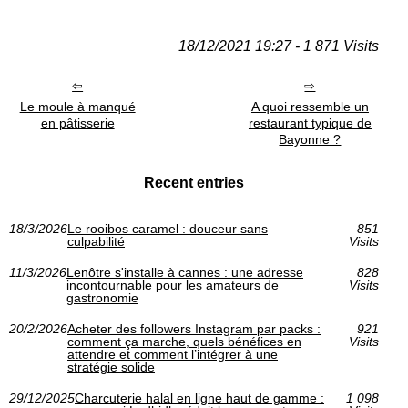
18/12/2021 19:27 - 1 871 Visits
Le moule à manqué
A quoi ressemble un
en pâtisserie
restaurant typique de
Bayonne ?
Recent entries
18/3/2026
Le rooibos caramel : douceur sans
851
culpabilité
Visits
11/3/2026
Lenôtre s'installe à cannes : une adresse
828
incontournable pour les amateurs de
Visits
gastronomie
20/2/2026
Acheter des followers Instagram par packs :
921
comment ça marche, quels bénéfices en
Visits
attendre et comment l’intégrer à une
stratégie solide
29/12/2025
Charcuterie halal en ligne haut de gamme :
1 098