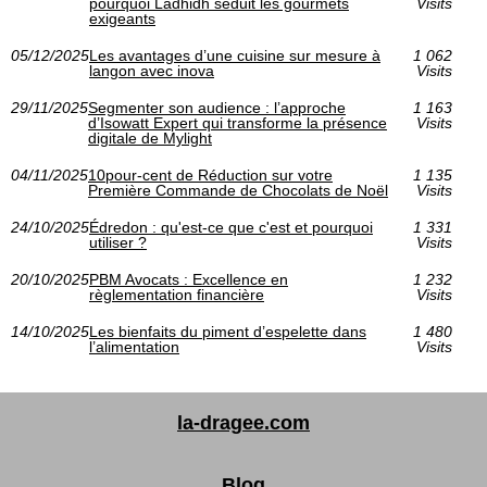
pourquoi Ladhidh séduit les gourmets
Visits
exigeants
05/12/2025
Les avantages d’une cuisine sur mesure à
1 062
langon avec inova
Visits
29/11/2025
Segmenter son audience : l’approche
1 163
d’Isowatt Expert qui transforme la présence
Visits
digitale de Mylight
04/11/2025
10pour-cent de Réduction sur votre
1 135
Première Commande de Chocolats de Noël
Visits
24/10/2025
Édredon : qu'est-ce que c'est et pourquoi
1 331
utiliser ?
Visits
20/10/2025
PBM Avocats : Excellence en
1 232
règlementation financière
Visits
14/10/2025
Les bienfaits du piment d’espelette dans
1 480
l’alimentation
Visits
la-dragee.com
Blog