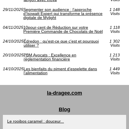
29/11/2025
Segmenter son audience : l’approche
1 148
d’Isowatt Expert qui transforme la présence
Visits
digitale de Mylight
04/11/2025
10pour-cent de Réduction sur votre
1 118
Première Commande de Chocolats de Noël
Visits
24/10/2025
Édredon : qu'est-ce que c'est et pourquoi
1 302
utiliser ?
Visits
20/10/2025
PBM Avocats : Excellence en
1 213
règlementation financière
Visits
14/10/2025
Les bienfaits du piment d’espelette dans
1 449
l’alimentation
Visits
la-dragee.com
Blog
Le rooibos caramel : douceur...