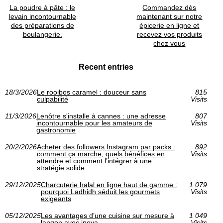
La poudre à pâte : le
Commandez dès
levain incontournable
maintenant sur notre
des préparations de
épicerie en ligne et
boulangerie.
recevez vos produits
chez vous
Recent entries
18/3/2026
Le rooibos caramel : douceur sans
815
culpabilité
Visits
11/3/2026
Lenôtre s'installe à cannes : une adresse
807
incontournable pour les amateurs de
Visits
gastronomie
20/2/2026
Acheter des followers Instagram par packs :
892
comment ça marche, quels bénéfices en
Visits
attendre et comment l’intégrer à une
stratégie solide
29/12/2025
Charcuterie halal en ligne haut de gamme :
1 079
pourquoi Ladhidh séduit les gourmets
Visits
exigeants
05/12/2025
Les avantages d’une cuisine sur mesure à
1 049
langon avec inova
Visits